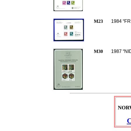
M23
1984 “FR
M30
1987 “NI
NOR
C