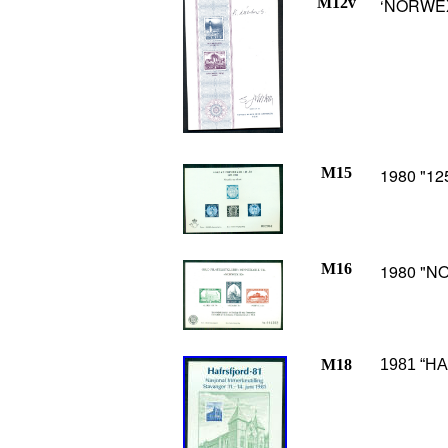
M12v
‘NORWEX 
M15
1980 "12
M16
1980 "N
M18
1981 “H