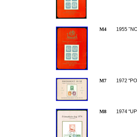
M4
1955 "N
M7
1972 “P
M8
1974 “U