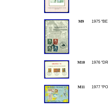
M9
1975 “B
M10
1976 “DR
M11
1977 “P