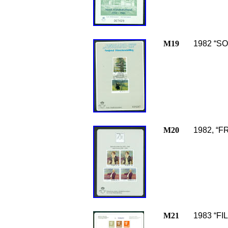
M19
1982 “S
M20
1982, “F
M21
1983 “FI