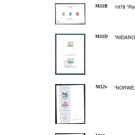
M11B
1978 "Rep
M11D
"NIDARO"
M12v
‘NORWEX 