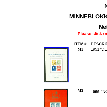
MINNEBLOKK
Net
Please click o
ITEM #
DESCRI
M1
1951 “DE
M3
1955, “N